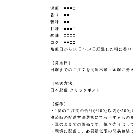
深煎 ■■■□
香り ■■□□
苦味 ■■□□
甘味 ■■■□
酸味 □□□□
コク ■■□□
焙煎日から10日〜14日経過した頃に香
［発送日］
日曜までのご注文を同週木曜・金曜に発
［発送方法］
日本郵便 クリックポスト
［備考］
・1度のご注文の合計が400g以内か50
決済時の配送方法選択にて該当するもの
・豆のままでの販売です、挽き売りはし
・環境に配慮し、必要最低限の簡易包装