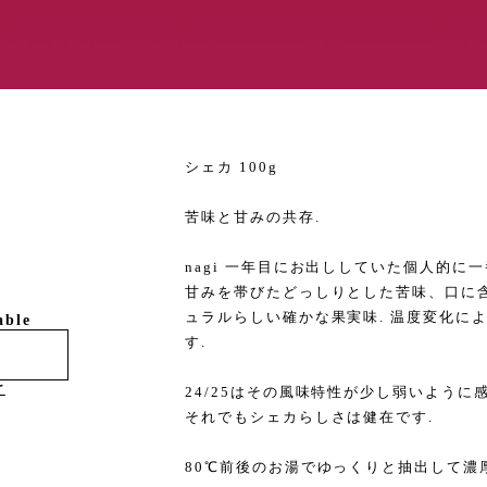
シェカ 100g
苦味と甘みの共存.
nagi 一年目にお出ししていた個人的に
甘みを帯びたどっしりとした苦味、口に
ュラルらしい確かな果実味. 温度変化に
able
す.
け
24/25はその風味特性が少し弱いように
それでもシェカらしさは健在です.
80℃前後のお湯でゆっくりと抽出して濃