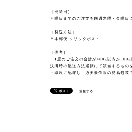
［発送日］
月曜日までのご注文を同週木曜・金曜日
［発送方法］
日本郵便 クリックポスト
［備考］
・1度のご注文の合計が400g以内か50
決済時の配送方法選択にて該当するもの
・環境に配慮し、必要最低限の簡易包装
通報する