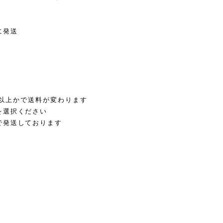
に発送
0g以上かで送料が変わります
を選択ください
で発送しております